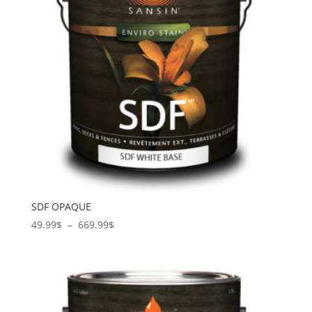
SDF OPAQUE
Plage
49.99
$
–
669.99
$
de
prix :
49.99$
à
669.99$