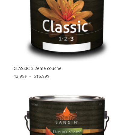
CLASSIC 3 2ème couche
Plage
42.99
$
–
516.99
$
de
prix :
42.99$
à
516.99$