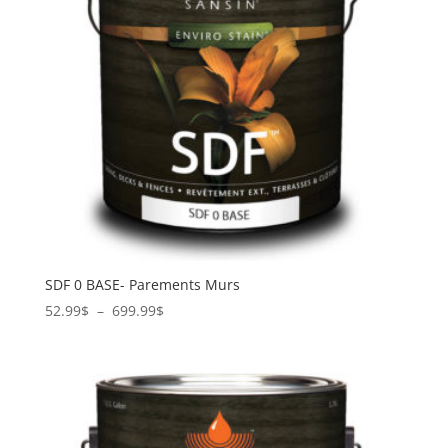
SDF 0 BASE- Parements Murs
Plage
52.99
$
–
699.99
$
de
prix :
52.99$
à
699.99$