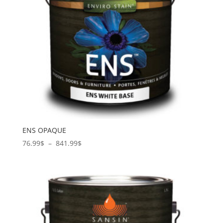
ENS OPAQUE
Plage
76.99
$
–
841.99
$
de
prix :
76.99$
à
841.99$