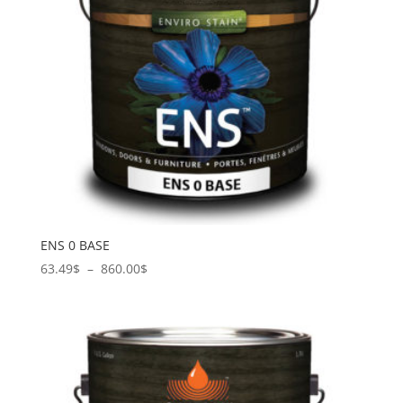
ENS 0 BASE
Plage
63.49
$
–
860.00
$
de
prix :
63.49$
à
860.00$