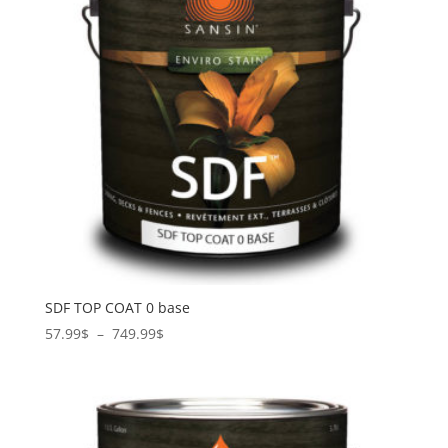
SDF TOP COAT 0 base
Plage
57.99
$
–
749.99
$
de
prix :
57.99$
à
749.99$