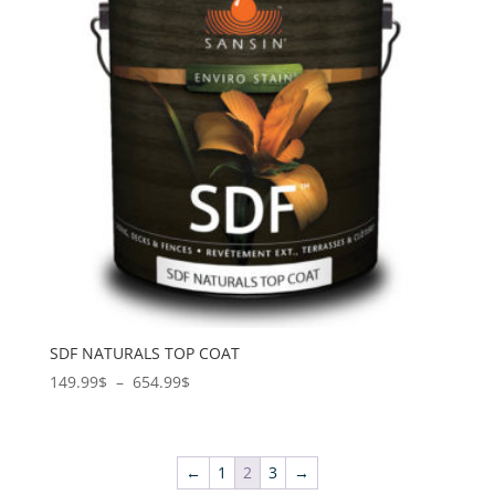
SDF NATURALS TOP COAT
Plage
149.99
$
–
654.99
$
de
prix :
149.99$
←
1
2
3
→
à