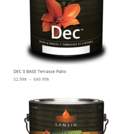
DEC 0 BASE Terrasse Patio
Plage
52.99
$
–
649.99
$
de
prix :
52.99$
à
649.99$