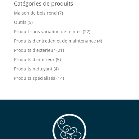
Catégories de produits
654.99$
Maison de bois rond
(7)
Outils
(5)
Produit sans variation de teintes
(22)
Produits d'entretien et de maintenance
(4)
Produits d'extérieur
(21)
Produits d'intérieur
(5)
Produits nettoyant
(4)
Produits spécialisés
(14)