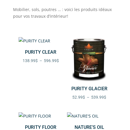
Mobilier, sols, poutres … : voici les produits idéaux
pour vos travaux d’intérieur!
PURITY CLEAR
Plage
138.99
$
–
596.99
$
de
prix :
138.99$
PURITY GLACIER
à
Plage
52.99
$
–
539.99
$
596.99$
de
prix :
52.99$
PURITY FLOOR
NATURE’S OIL
à