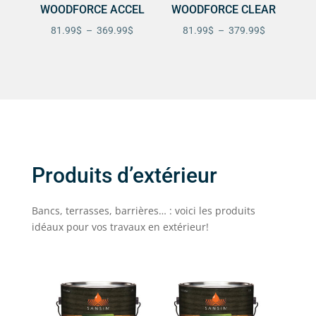
WOODFORCE ACCEL
WOODFORCE CLEAR
Plage
Plage
81.99
$
–
369.99
$
81.99
$
–
379.99
$
de
de
prix :
prix :
81.99$
81.99$
à
à
369.99$
379.99$
Produits d’extérieur
Bancs, terrasses, barrières… : voici les produits
idéaux pour vos travaux en extérieur!