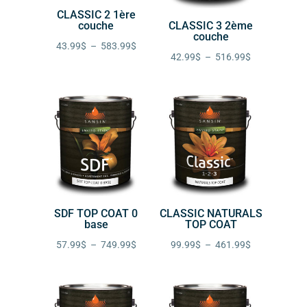
CLASSIC 2 1ère
couche
CLASSIC 3 2ème
couche
Plage
43.99
$
–
583.99
$
Plage
42.99
$
–
516.99
$
de
de
prix :
prix :
43.99$
42.99$
à
à
583.99$
516.99$
SDF TOP COAT 0
CLASSIC NATURALS
base
TOP COAT
Plage
Plage
57.99
$
–
749.99
$
99.99
$
–
461.99
$
de
de
prix :
prix :
57.99$
99.99$