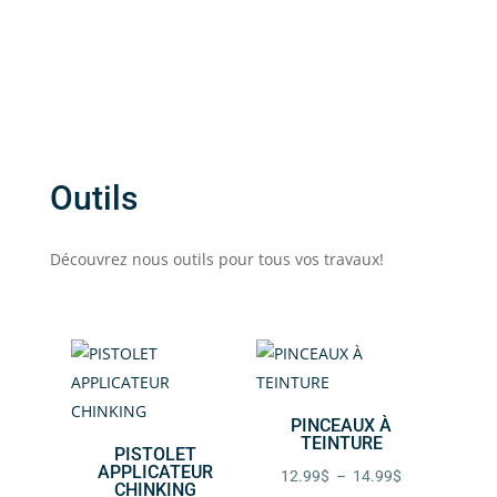
de
de
prix :
prix :
236.99$
172.99$
à
à
1,050.99$
772.99$
Outils
Découvrez nous outils pour tous vos travaux!
PINCEAUX À
TEINTURE
PISTOLET
APPLICATEUR
Plage
12.99
$
–
14.99
$
CHINKING