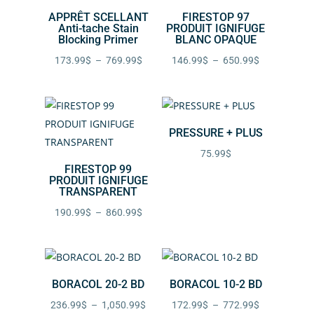
APPRÊT SCELLANT
FIRESTOP 97
Anti-tache Stain
PRODUIT IGNIFUGE
Blocking Primer
BLANC OPAQUE
Plage
Plage
173.99
$
–
769.99
$
146.99
$
–
650.99
$
de
de
prix :
prix :
173.99$
146.99$
PRESSURE + PLUS
à
à
769.99$
650.99$
75.99
$
FIRESTOP 99
PRODUIT IGNIFUGE
TRANSPARENT
Plage
190.99
$
–
860.99
$
de
prix :
190.99$
BORACOL 20-2 BD
BORACOL 10-2 BD
à
860.99$
Plage
Plage
236.99
$
–
1,050.99
$
172.99
$
–
772.99
$