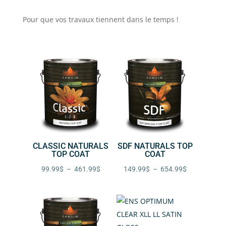
Pour que vos travaux tiennent dans le temps !
CLASSIC NATURALS
SDF NATURALS TOP
TOP COAT
COAT
Plage
Plage
99.99
$
–
461.99
$
149.99
$
–
654.99
$
de
de
prix :
prix :
99.99$
149.99$
à
à