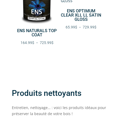
461.99$
654.99$
ENS OPTIMUM
CLEAR XLL LL SATIN
GLOSS
Plage
65.99
$
–
729.99
$
ENS NATURALS TOP
de
COAT
prix :
Plage
164.99
$
–
725.99
$
65.99$
de
à
prix :
729.99$
164.99$
à
725.99$
Produits nettoyants
Entretien, nettoyage… : voici les produits idéaux pour
préserver la beauté de votre bois !