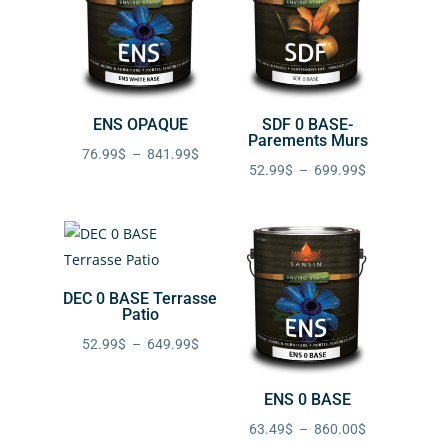
ENS OPAQUE
SDF 0 BASE-
Parements Murs
Plage
76.99
$
–
841.99
$
Plage
52.99
$
–
699.99
$
de
de
prix :
prix :
76.99$
52.99$
à
à
841.99$
DEC 0 BASE Terrasse
699.99$
Patio
Plage
52.99
$
–
649.99
$
de
prix :
ENS 0 BASE
52.99$
Plage
63.49
$
–
860.00
$
à