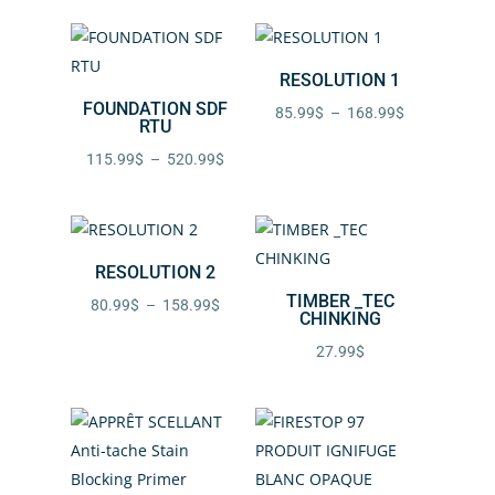
179.99$
prix :
à
97.99$
798.99$
RESOLUTION 1
à
FOUNDATION SDF
451.99$
Plage
85.99
$
–
168.99
$
RTU
de
Plage
115.99
$
–
520.99
$
prix :
de
85.99$
prix :
à
115.99$
168.99$
RESOLUTION 2
à
TIMBER _TEC
520.99$
Plage
80.99
$
–
158.99
$
CHINKING
de
27.99
$
prix :
80.99$
à
158.99$