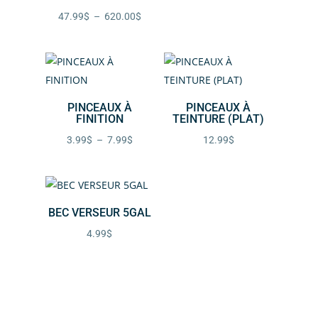
de
Plage
47.99
$
–
620.00
$
prix :
de
12.99$
prix :
à
47.99$
14.99$
à
PINCEAUX À
PINCEAUX À
620.00$
FINITION
TEINTURE (PLAT)
Plage
3.99
$
–
7.99
$
12.99
$
de
prix :
3.99$
BEC VERSEUR 5GAL
à
7.99$
4.99
$