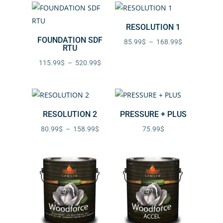
prix :
à
65.99$
451.99$
RESOLUTION 1
à
FOUNDATION SDF
729.99$
Plage
85.99
$
–
168.99
$
RTU
de
Plage
115.99
$
–
520.99
$
prix :
de
85.99$
prix :
à
115.99$
168.99$
RESOLUTION 2
PRESSURE + PLUS
à
520.99$
Plage
80.99
$
–
158.99
$
75.99
$
de
prix :
80.99$
à
158.99$