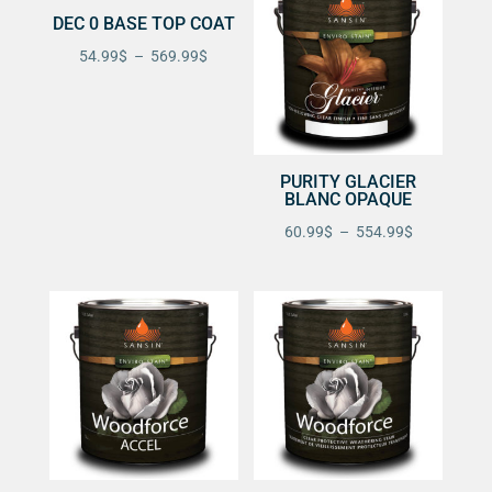
DEC 0 BASE TOP COAT
Plage
54.99
$
–
569.99
$
de
prix :
54.99$
à
PURITY GLACIER
569.99$
BLANC OPAQUE
Plage
60.99
$
–
554.99
$
de
prix :
60.99$
à
554.99$