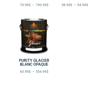
539.99$
Plage
Plage
70.99
$
–
790.99
$
38.99
$
–
94.99
$
de
de
prix :
prix :
70.99$
38.99$
à
à
790.99$
94.99$
PURITY GLACIER
BLANC OPAQUE
Plage
60.99
$
–
554.99
$
de
prix :
60.99$
à
554.99$