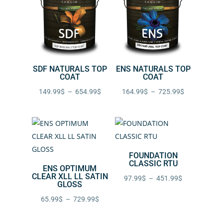
à
à
749.99$
461.99$
SDF NATURALS TOP
ENS NATURALS TOP
COAT
COAT
Plage
Plage
149.99
$
–
654.99
$
164.99
$
–
725.99
$
de
de
prix :
prix :
149.99$
164.99$
à
à
FOUNDATION
654.99$
725.99$
CLASSIC RTU
ENS OPTIMUM
CLEAR XLL LL SATIN
Plage
97.99
$
–
451.99
$
GLOSS
de
Plage
65.99
$
–
729.99
$
prix :
de
97.99$