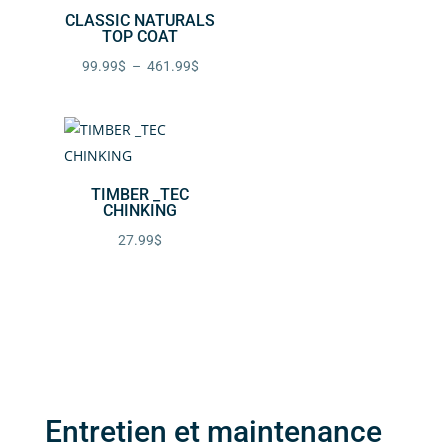
prix :
CLASSIC NATURALS
TOP COAT
97.99$
Plage
99.99
$
–
461.99
$
à
de
451.99$
prix :
99.99$
à
TIMBER _TEC
461.99$
CHINKING
27.99
$
Entretien et maintenance