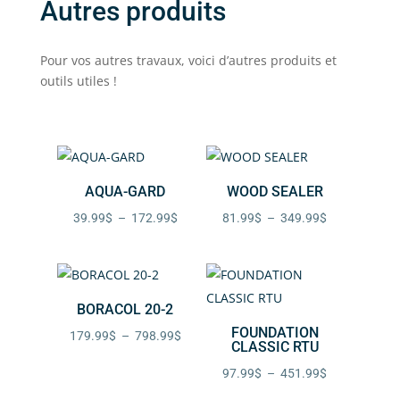
Autres produits
Pour vos autres travaux, voici d’autres produits et
outils utiles !
AQUA-GARD
WOOD SEALER
Plage
Plage
39.99
$
–
172.99
$
81.99
$
–
349.99
$
de
de
prix :
prix :
39.99$
81.99$
BORACOL 20-2
à
à
FOUNDATION
172.99$
349.99$
Plage
179.99
$
–
798.99
$
CLASSIC RTU
de
Plage
97.99
$
–
451.99
$
prix :
de