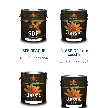
de
649.99$
prix :
63.49$
à
860.00$
SDF OPAQUE
CLASSIC 1 1ère
couche
Plage
49.99
$
–
669.99
$
Plage
37.99
$
–
389.99
$
de
de
prix :
prix :
49.99$
37.99$
à
à
669.99$
389.99$