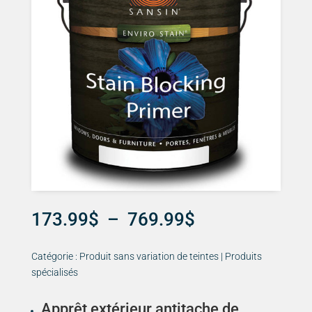
Plage
173.99
$
–
769.99
$
de
prix :
Catégorie : Produit sans variation de teintes | Produits
173.99$
spécialisés
à
769.99$
Apprêt extérieur antitache de