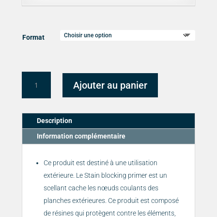
Format
quantité
Ajouter au panier
de
APPRÊT
SCELLANT
Description
Anti-
tache
Information complémentaire
Stain
Blocking
Ce produit est destiné à une utilisation
Primer
extérieure. Le Stain blocking primer est un
scellant cache les nœuds coulants des
planches extérieures. Ce produit est composé
de résines qui protègent contre les éléments,