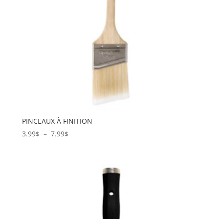
PINCEAUX À FINITION
Plage
3.99
$
–
7.99
$
de
prix :
3.99$
à
7.99$