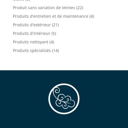
Produit sans variation de teintes
(22)
Produits d'entretien et de maintenance
(4)
Produits d'extérieur
(21)
Produits d'intérieur
(5)
Produits nettoyant
(4)
Produits spécialisés
(14)