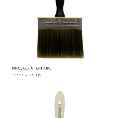
PINCEAUX À TEINTURE
Plage
12.99
$
–
14.99
$
de
prix :
12.99$
à
14.99$