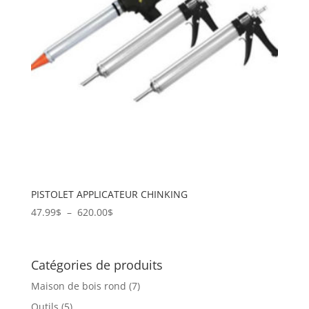
PISTOLET APPLICATEUR CHINKING
Plage
47.99
$
–
620.00
$
de
prix :
47.99$
Catégories de produits
à
Maison de bois rond
(7)
620.00$
Outils
(5)